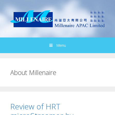
Skip
to
content
Menu
About
Millenaire
Review of HRT