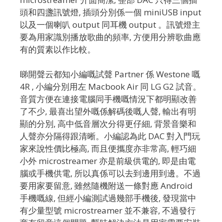
頭和四盞訊號燈, 插頭分別係一個 miniUSB input
以及一個喇叭 output 同耳機 output 。訊號燈主
要為用家識別播放歌曲的頻率, 方便用分辨歌曲應
有的質素以作比較。
睇開聲云都知小編嘅試聲 Partner 係 Westone 嘅
4R , 小編分別用左 Macbook Air 同 LG G2 試音。
音質方便在連接電腦同手機嘅情況下都明顯改善
了不少, 最喜出望外嘅係解碼後嘅人聲, 輸出有明
顯的分別, 高中低音層次分得更仔細, 背景音樂和
人聲亦分隔得跟清晰。小編認為此 DAC 對入門玩
家來說性價比極高, 而且便攜度亦非常高, 輕巧細
小外 microstreamer 亦是前級供電的, 即是由電
腦或手機供電, 所以真係可以去到邊用到邊。不過
要用家要留意, 雖然隨機附送一條對應 Android
手機嘅線, 但經小編測試過幾部手機後, 發現當中
有少量型號 microstreamer 並不兼容, 不過發行