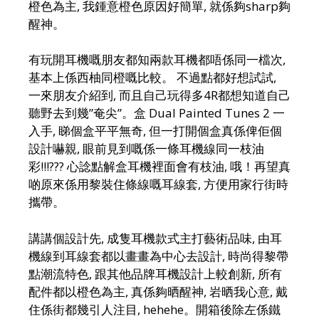
橙色為主, 我鍾意橙色原因好簡單, 就係夠sharp夠
醒神。
有玩開耳機嘅朋友都知兩款耳機都唔係同一檔次,
基本上係西柚同橙嘅比較。 不過點都好想試試,
一來朋友介紹到, 而且自己玩得多4R都想知道自己
聽野去到幾”奄尖”。盒 Dual Painted Tunes 2 一
入手, 睇個盒平平無奇, 但一打開個盒真係俾佢個
設計嚇親, 眼前見到嘅係一條耳機線同一枝油
彩!!!??? 心諗點解盒耳機裡面會有枝油, 哦！再望真
啲原來係用黎裝住條線嘅耳線套, 方便用家行街時
攜帶。
講講個設計先, 成隻耳機款式主打藝術品味, 由耳
機線到耳線套都以畫畫為中心去設計, 時尚得黎帶
點潮流特色, 跟其他品牌耳機設計上較創新, 所有
配件都以橙色為主, 真係夠晒醒神, 岩晒我心意, 戴
住係街都幾引人注目, hehehe。開箱後除左係鐵