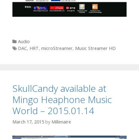
Categories
Audio
Tags
DAC
,
HRT
,
microStreamer
,
Music Streamer HD
SkullCandy available at
Mingo Heaphone Music
World – 2015.01.14
March 17, 2015
by
Millenaire