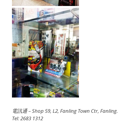
電訊通 – Shop 59, L2, Fanling Town Ctr, Fanling.
Tel: 2683 1312