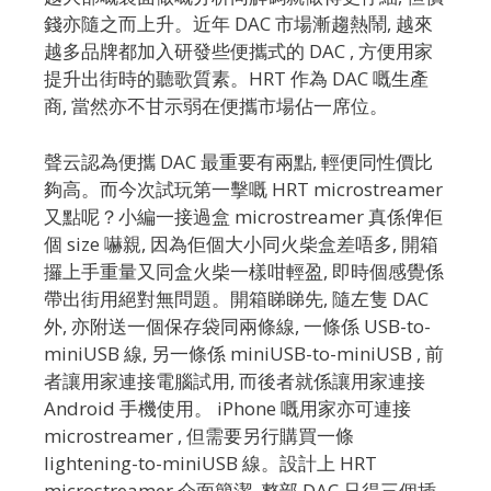
錢亦隨之而上升。近年 DAC 市場漸趨熱鬧, 越來
越多品牌都加入研發些便攜式的 DAC , 方便用家
提升出街時的聽歌質素。HRT 作為 DAC 嘅生產
商, 當然亦不甘示弱在便攜市場佔一席位。
聲云認為便攜 DAC 最重要有兩點, 輕便同性價比
夠高。而今次試玩第一擊嘅 HRT microstreamer
又點呢？小編一接過盒 microstreamer 真係俾佢
個 size 嚇親, 因為佢個大小同火柴盒差唔多, 開箱
攞上手重量又同盒火柴一樣咁輕盈, 即時個感覺係
帶出街用絕對無問題。開箱睇睇先, 隨左隻 DAC
外, 亦附送一個保存袋同兩條線, 一條係 USB-to-
miniUSB 線, 另一條係 miniUSB-to-miniUSB , 前
者讓用家連接電腦試用, 而後者就係讓用家連接
Android 手機使用。 iPhone 嘅用家亦可連接
microstreamer , 但需要另行購買一條
lightening-to-miniUSB 線。設計上 HRT
microstreamer 介面簡潔, 整部 DAC 只得三個插