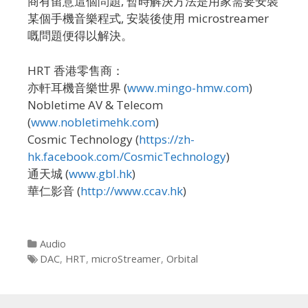
商有留意這個問題, 暫時解決方法是用家需要安裝
某個手機音樂程式, 安裝後使用 microstreamer
嘅問題便得以解決。
HRT 香港零售商：
亦軒耳機音樂世界 (
www.mingo-hmw.com
)
Nobletime AV & Telecom
(
www.nobletimehk.com
)
Cosmic Technology (
https://zh-
hk.facebook.com/CosmicTechnology
)
通天城 (
www.gbl.hk
)
華仁影音 (
http://www.ccav.hk
)
Categories
Audio
Tags
DAC
,
HRT
,
microStreamer
,
Orbital