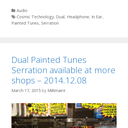
Categories
Audio
Tags
Cosmic Technology
,
Dual
,
Headphone
,
In Ear
,
Painted Tunes
,
Serration
Dual Painted Tunes
Serration available at more
shops – 2014.12.08
March 17, 2015
by
Millenaire