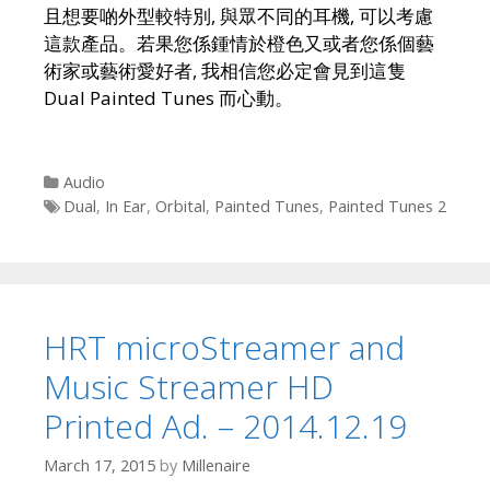
且想要啲外型較特別, 與眾不同的耳機, 可以考慮
這款產品。若果您係鍾情於橙色又或者您係個藝
術家或藝術愛好者, 我相信您必定會見到這隻
Dual Painted Tunes 而心動。
Categories
Audio
Tags
Dual
,
In Ear
,
Orbital
,
Painted Tunes
,
Painted Tunes 2
HRT microStreamer and
Music Streamer HD
Printed Ad. – 2014.12.19
March 17, 2015
by
Millenaire