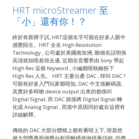
HRT microStreamer 至
「小」還有你！？
終於有新牌子試, HRT這個名字可能在好多人眼中
感覺陌生。HRT 全名 High Resolution
Technology , 公司處於美國南加洲, 聽個名話明係
高清就知唔差得去邊, 近期在音響界由 Sony 帶起
High Res 這個 Keyword , 小編都唔執輸扮下
High Res 人先。 HRT 主要出產 DAC , 咩叫 DAC ?
可能有好多入門玩家都唔知, DAC 中文係解碼器,
其實好多時啲 device output 出來的都係叫
Digital Signal, 而 DAC 就係將 Digital Signal 轉
化成 Analog Signal , 而當中原因同好處在這裡有
詳細解釋。
傳統的 DAC 大部分體積上都有番咁上下, 咁當然
越大部嘅裏面做嘅分析同解碼就做得更仔細, 但價