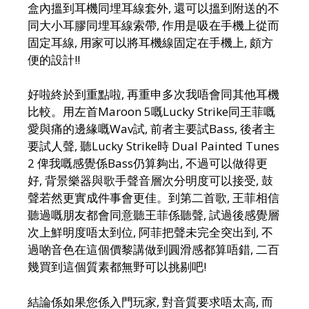
盒內搵到耳機同埋耳線套外, 還可以搵到附送的不
同大小耳膠同埋耳線索帶, 作用是吸在手機上從而
固定耳線, 用家可以將耳機線固定在手機上, 頗方
便的設計!!
好啦終於到重點啦, 再重申多次我唔會同其他耳機
比較。用左首Maroon 5嘅Lucky Strike同王菲嘅
愛與痛的邊緣嘅Wav試, 前者主要試Bass, 後者主
要試人聲, 聽Lucky Strike時 Dual Painted Tunes
2 俾我嘅感覺係Bass仍算夠出, 不過可以做得更
好, 背景樂器與歌手聲音層次分明度可以接受, 鼓
聲若然更實成件事會更佳。到第二首歌, 王菲相信
聽過嘅朋友都會同意聽王菲係聽聲, 試過後感覺層
次上鮮明度唔太到位, 阿菲把聲未完全突出到, 不
過啲音色在這個價黎講做到圓滑感都算唔錯, 二百
幾買到這個質素都無野可以挑剔吧!
結論係如果您係入門玩家, 對音質要求唔太高, 而