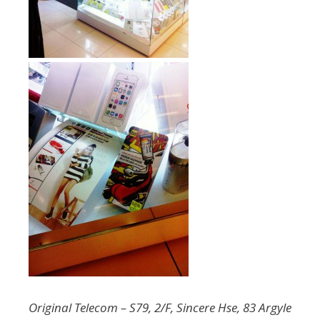
Original Telecom – S79, 2/F, Sincere Hse, 83 Argyle