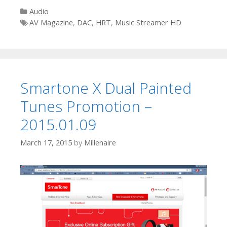
Categories
Audio
Tags
AV Magazine
,
DAC
,
HRT
,
Music Streamer HD
Smartone X Dual Painted
Tunes Promotion –
2015.01.09
March 17, 2015
by
Millenaire