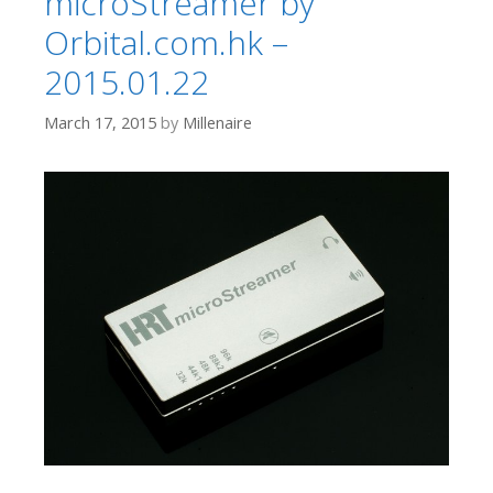
microStreamer by
Orbital.com.hk –
2015.01.22
March 17, 2015
by
Millenaire