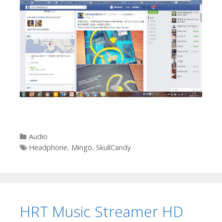
Categories
Audio
Tags
Headphone
,
Mingo
,
SkullCandy
HRT Music Streamer HD