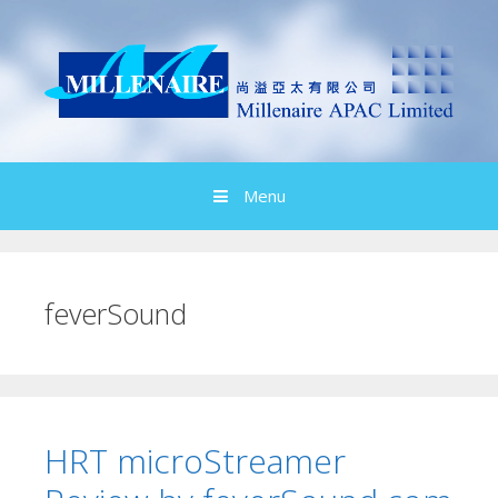
Skip
to
content
Menu
feverSound
HRT microStreamer