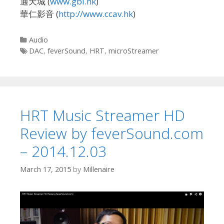
通天城 (
www.gbl.hk
)
華仁影音 (
http://www.ccav.hk
)
Categories
Audio
Tags
DAC
,
feverSound
,
HRT
,
microStreamer
HRT Music Streamer HD
Review by feverSound.com
– 2014.12.03
March 17, 2015
by
Millenaire