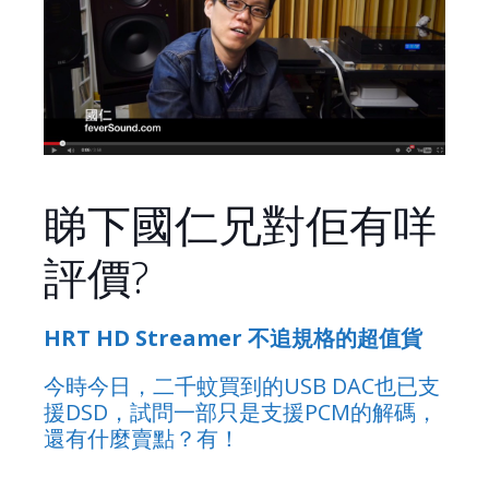
睇下國仁兄對佢有咩
評價?
HRT HD Streamer 不追規格的超值貨
今時今日，二千蚊買到的USB DAC也已支
援DSD，試問一部只是支援PCM的解碼，
還有什麼賣點？有！