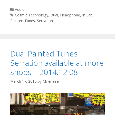
Categories
Audio
Tags
Cosmic Technology
,
Dual
,
Headphone
,
In Ear
,
Painted Tunes
,
Serration
Dual Painted Tunes
Serration available at more
shops – 2014.12.08
March 17, 2015
by
Millenaire