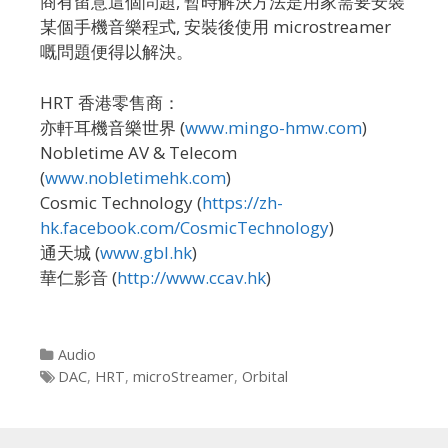
商有留意這個問題, 暫時解決方法是用家需要安裝
某個手機音樂程式, 安裝後使用 microstreamer
嘅問題便得以解決。
HRT 香港零售商：
亦軒耳機音樂世界 (
www.mingo-hmw.com
)
Nobletime AV & Telecom
(
www.nobletimehk.com
)
Cosmic Technology (
https://zh-
hk.facebook.com/CosmicTechnology
)
通天城 (
www.gbl.hk
)
華仁影音 (
http://www.ccav.hk
)
Categories
Audio
Tags
DAC
,
HRT
,
microStreamer
,
Orbital