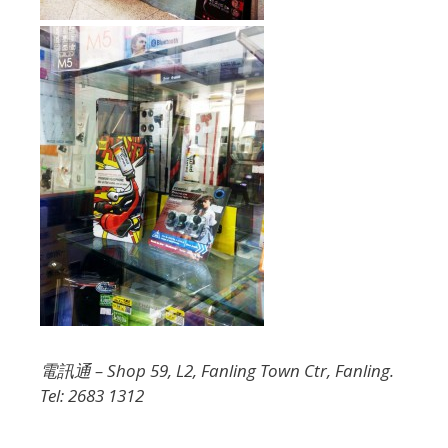
電訊通 – Shop 59, L2, Fanling Town Ctr, Fanling.
Tel: 2683 1312