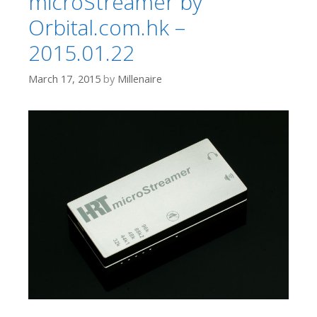
microStreamer by
Orbital.com.hk –
2015.01.22
March 17, 2015
by
Millenaire