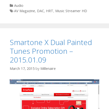
Categories
Audio
Tags
AV Magazine
,
DAC
,
HRT
,
Music Streamer HD
Smartone X Dual Painted
Tunes Promotion –
2015.01.09
March 17, 2015
by
Millenaire