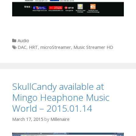
Categories
Audio
Tags
DAC
,
HRT
,
microStreamer
,
Music Streamer HD
SkullCandy available at
Mingo Heaphone Music
World – 2015.01.14
March 17, 2015
by
Millenaire