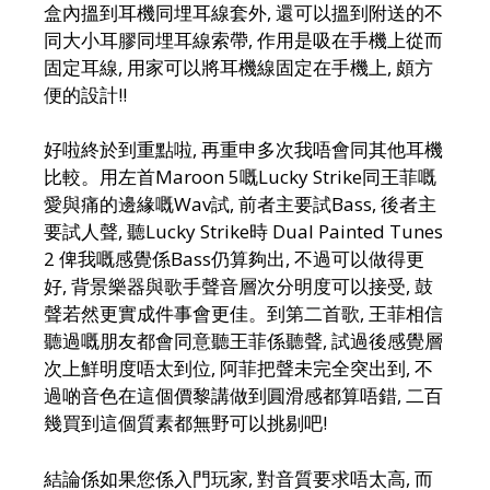
盒內搵到耳機同埋耳線套外, 還可以搵到附送的不
同大小耳膠同埋耳線索帶, 作用是吸在手機上從而
固定耳線, 用家可以將耳機線固定在手機上, 頗方
便的設計!!
好啦終於到重點啦, 再重申多次我唔會同其他耳機
比較。用左首Maroon 5嘅Lucky Strike同王菲嘅
愛與痛的邊緣嘅Wav試, 前者主要試Bass, 後者主
要試人聲, 聽Lucky Strike時 Dual Painted Tunes
2 俾我嘅感覺係Bass仍算夠出, 不過可以做得更
好, 背景樂器與歌手聲音層次分明度可以接受, 鼓
聲若然更實成件事會更佳。到第二首歌, 王菲相信
聽過嘅朋友都會同意聽王菲係聽聲, 試過後感覺層
次上鮮明度唔太到位, 阿菲把聲未完全突出到, 不
過啲音色在這個價黎講做到圓滑感都算唔錯, 二百
幾買到這個質素都無野可以挑剔吧!
結論係如果您係入門玩家, 對音質要求唔太高, 而