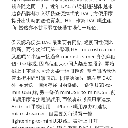
錢亦隨之而上升。近年 DAC 市場漸趨熱鬧, 越來
越多品牌都加入研發些便攜式的 DAC , 方便用家
提升出街時的聽歌質素。HRT 作為 DAC 嘅生產
商, 當然亦不甘示弱在便攜市場佔一席位。
聲云認為便攜 DAC 最重要有兩點, 輕便同性價比
夠高。而今次試玩第一擊嘅 HRT microstreamer
又點呢？小編一接過盒 microstreamer 真係俾佢
個 size 嚇親, 因為佢個大小同火柴盒差唔多, 開箱
攞上手重量又同盒火柴一樣咁輕盈, 即時個感覺係
帶出街用絕對無問題。開箱睇睇先, 隨左隻 DAC
外, 亦附送一個保存袋同兩條線, 一條係 USB-to-
miniUSB 線, 另一條係 miniUSB-to-miniUSB , 前
者讓用家連接電腦試用, 而後者就係讓用家連接
Android 手機使用。 iPhone 嘅用家亦可連接
microstreamer , 但需要另行購買一條
lightening-to-miniUSB 線。設計上 HRT
microstreamer 介面簡潔, 整部 DAC 只得三個插