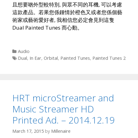
且想要啲外型較特別, 與眾不同的耳機, 可以考慮
這款產品。若果您係鍾情於橙色又或者您係個藝
術家或藝術愛好者, 我相信您必定會見到這隻
Dual Painted Tunes 而心動。
Categories
Audio
Tags
Dual
,
In Ear
,
Orbital
,
Painted Tunes
,
Painted Tunes 2
HRT microStreamer and
Music Streamer HD
Printed Ad. – 2014.12.19
March 17, 2015
by
Millenaire