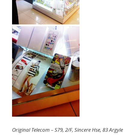
Original Telecom – S79, 2/F, Sincere Hse, 83 Argyle