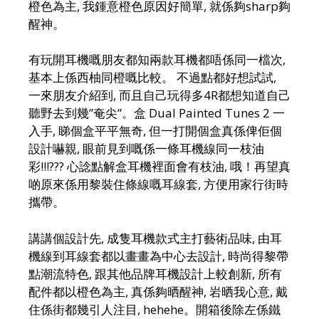
橙色為主, 我鍾意橙色原因好簡單, 就係夠sharp夠
醒神。
有玩開耳機嘅朋友都知兩款耳機都唔係同一檔次,
基本上係西柚同橙嘅比較。 不過點都好想試試,
一來朋友介紹到, 而且自己玩得多4R都想知道自己
聽野去到幾”奄尖”。盒 Dual Painted Tunes 2 一
入手, 睇個盒平平無奇, 但一打開個盒真係俾佢個
設計嚇親, 眼前見到嘅係一條耳機線同一枝油
彩!!!??? 心諗點解盒耳機裡面會有枝油, 哦！再望真
啲原來係用黎裝住條線嘅耳線套, 方便用家行街時
攜帶。
講講個設計先, 成隻耳機款式主打藝術品味, 由耳
機線到耳線套都以畫畫為中心去設計, 時尚得黎帶
點潮流特色, 跟其他品牌耳機設計上較創新, 所有
配件都以橙色為主, 真係夠晒醒神, 岩晒我心意, 戴
住係街都幾引人注目, hehehe。開箱後除左係鐵