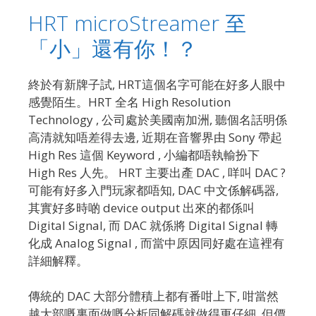
HRT microStreamer 至
「小」還有你！？
終於有新牌子試, HRT這個名字可能在好多人眼中
感覺陌生。HRT 全名 High Resolution
Technology , 公司處於美國南加洲, 聽個名話明係
高清就知唔差得去邊, 近期在音響界由 Sony 帶起
High Res 這個 Keyword , 小編都唔執輸扮下
High Res 人先。 HRT 主要出產 DAC , 咩叫 DAC ?
可能有好多入門玩家都唔知, DAC 中文係解碼器,
其實好多時啲 device output 出來的都係叫
Digital Signal, 而 DAC 就係將 Digital Signal 轉
化成 Analog Signal , 而當中原因同好處在這裡有
詳細解釋。
傳統的 DAC 大部分體積上都有番咁上下, 咁當然
越大部嘅裏面做嘅分析同解碼就做得更仔細, 但價