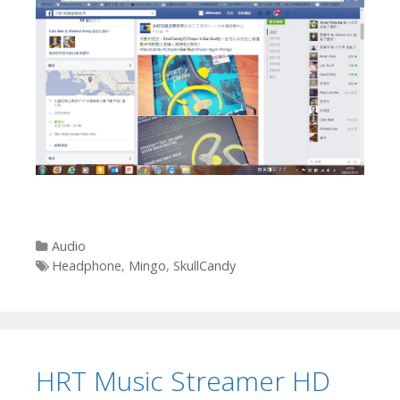
Categories
Audio
Tags
Headphone
,
Mingo
,
SkullCandy
HRT Music Streamer HD