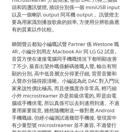
頭和四盞訊號燈, 插頭分別係一個 miniUSB input
以及一個喇叭 output 同耳機 output 。訊號燈主
要為用家識別播放歌曲的頻率, 方便用分辨歌曲應
有的質素以作比較。
睇開聲云都知小編嘅試聲 Partner 係 Westone 嘅
4R , 小編分別用左 Macbook Air 同 LG G2 試音。
音質方便在連接電腦同手機嘅情況下都明顯改善
了不少, 最喜出望外嘅係解碼後嘅人聲, 輸出有明
顯的分別, 高中低音層次分得更仔細, 背景音樂和
人聲亦分隔得跟清晰。小編認為此 DAC 對入門玩
家來說性價比極高, 而且便攜度亦非常高, 輕巧細
小外 microstreamer 亦是前級供電的, 即是由電
腦或手機供電, 所以真係可以去到邊用到邊。不過
要用家要留意, 雖然隨機附送一條對應 Android
手機嘅線, 但經小編測試過幾部手機後, 發現當中
有少量型號 microstreamer 並不兼容, 不過發行